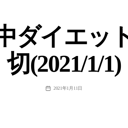
中ダイエッ
切(2021/1/1)
投
2021年1月11日
稿
日